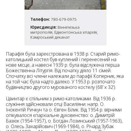
6
10
6
Телефон:
780-679-0975
182
10
4
Юрисдикція:
Вінніпезька
10
митрополія, Едмонтонська єпархія,
Камроський деканат
2
15
2
5
Парафія була зареєстрована в 1938 р. Старий римо-
16
католицький костел був куплений і перенесений на
нове місце, а навесні 1939 р. була відслужена перша
Божественна Літургія. Від початку діяло 11 сімей.
Спочатку всі члени належали до парафії Коперник, яка
на той час була надто далеко. У 1953 р. розпочато
будівництво другого мурованого костелу (68’ х 32’).
5
Цвинтар є спільним з римо-католиками. Від 1936 р.
служіння здійснювали отці Василіяни: напр. О.
Інокентій Ричкун та о. Євген Білик. Від 1954 р. вірними
опікувалося єпархіальне духовенство: о. Димитрій
Базюк (1954-1957), о. Богдан Лозинський (1957-1963),
о. Олесь Захарійович (1969-1984), о. Річард Зубак