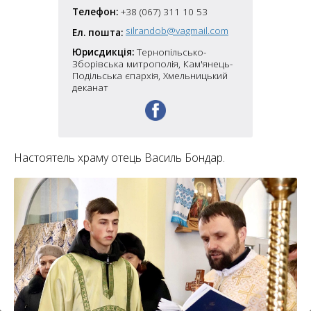
6
10
Телефон:
+38 (067) 311 10 53
silrandob@vagmail.com
Ел. пошта:
6
182
10
Юрисдикція:
Тернопільсько-
4
Зборівська митрополія, Кам'янець-
10
Подільська єпархія, Хмельницький
деканат
2
15
2
5
16
Настоятель храму отець Василь Бондар.
5