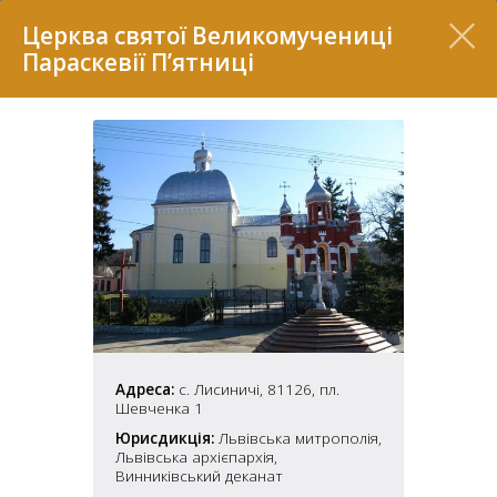
Перелік
Церква святої Великомучениці
Параскевії П’ятниці
7
Адреса:
с. Лисиничі, 81126, пл.
2
37
Шевченка 1
7
11
Юрисдикція:
Львівська митрополія,
Львівська архієпархія,
70
Винниківський деканат
22
5