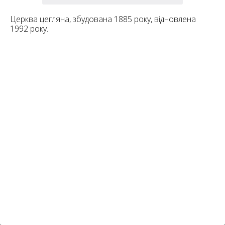
6
10
Церква цегляна, збудована 1885 року, відновлена
6
1992 року.
182
10
4
10
2
15
2
5
16
5