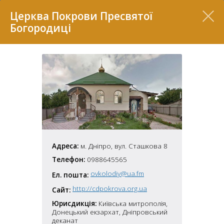
Перелік
Церква Покрови Пресвятої
Богородиці
7
Адреса:
м. Дніпро, вул. Сташкова 8
Телефон:
0988645565
ovkolodiy@ua.fm
Ел. пошта:
2
37
7
http://cdpokrova.org.ua
11
Сайт:
Юрисдикція:
Київська митрополія,
Донецький екзархат, Дніпровський
70
22
5
деканат