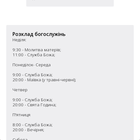
6
10
6
182
10
4
10
Розклад богослужінь
Неділя:
2
9:30 - Молитва матерів;
15
2
5
11:00 - Служба Божа;
16
Понеділок- Середа
9:00 - Служба Божа;
20:00 - Маївка (у травні-червні);
Четвер
5
9:00 - Служба Божа;
20:00 - Свята Година;
П'ятниця
8:00 - Служба Божа;
20:00 - Вечірня;
Субота