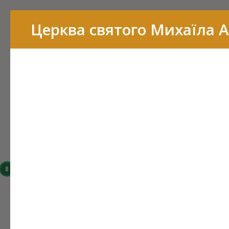
Перелік
Церква святого Михаїла 
16
15
14
8
6
3
43
7
11