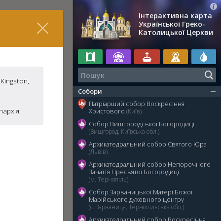
Інтерактивна карта
Української Греко-
Католицької Церкви
Kingston,
Собори
Патріарший собор Воскресіння
пархія
Христового
(Київ)
Собор Вишгородської Богородиці
(Вишгород, Київська обл.)
Архикатедральний собор Святого Юра
(Львів)
Архикатедральний собор Непорочного
Зачаття Пресвятої Богородиці
(м. Тернопіль)
Собор Зарваницької Матері Божої
Марійського духовного центру
(с. Зарваниця, Тернопільська обл.)
Архикатедральний собор Воскресіння