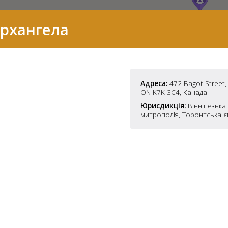
Архангела
Адреса:
472 Bagot Street, 
ON K7K 3C4, Канада
Юрисдикція:
Вінніпезька
митрополія, Торонтська є
7
2
37