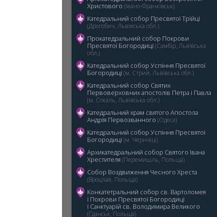
Христового
(Івано-Франківськ)
Катедральний собор Пресвятої Трійці
(Дрогобич, Львівська обл.)
Прокатедральний собор Покрови
Пресвятої Богородиці
(Самбір, Львівська
обл.)
5
Катедральний cобор Успіння Пресвятої
Богородиці
(м. Стрий, Львівська обл.)
Катедральний собор Святих
Первоверховних апостолів Петра і Павла
(м. Сокаль, Львівська обл.)
Катедральний храм святого Апостола
Андрія Первозванного
(Одеса)
Катедральний собор Успіння Пресвятої
Богородиці
(м. Чернівці)
Архикатедральний собор Святого Івана
Хрестителя
(Перемишль, Польща)
Собор Воздвиження Чесного Хреста
(Вроцлав, Польща)
Конкатетральний собор св. Вартоломея
і Покрови Пресвятої Богородиці
i Санктуарій св. Володимира Великого
(Ґданськ, Польща)