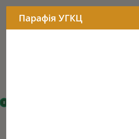
Перелік
Парафія УГКЦ
16
15
14
8
6
3
43
7
11