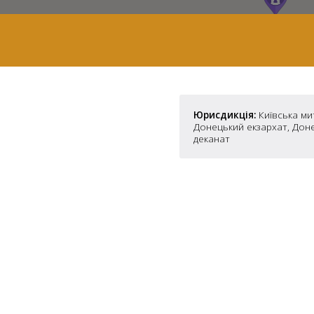
Юрисдикція:
Київська ми
Донецький екзархат, Дон
деканат
7
2
37