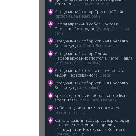
Христового
(Івано-Франківськ)
Катедральний собор Пресвятої Трійці
(Дрогобич, Львівська обл.)
Прокатедральний собор Покрови
Пресвятої Богородиці
(Самбір, Львівська
обл.)
5
Катедральний cобор Успіння Пресвятої
Богородиці
(м. Стрий, Львівська обл.)
Катедральний собор Святих
Первоверховних апостолів Петра і Павла
(м. Сокаль, Львівська обл.)
Катедральний храм святого Апостола
Андрія Первозванного
(Одеса)
Катедральний собор Успіння Пресвятої
Богородиці
(м. Чернівці)
Архикатедральний собор Святого Івана
Хрестителя
(Перемишль, Польща)
Собор Воздвиження Чесного Хреста
(Вроцлав, Польща)
Конкатетральний собор св. Вартоломея
і Покрови Пресвятої Богородиці
i Санктуарій св. Володимира Великого
(Ґданськ, Польща)