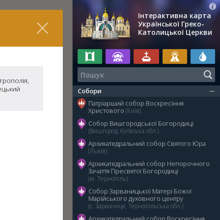
Інтерактивна карта
Української Греко-
Католицької Церкви
трополія,
ецький
Собори
Патріарший собор Воскресіння
Христового
(Київ)
Собор Вишгородської Богородиці
(Вишгород, Київська обл.)
Архикатедральний собор Святого Юра
(Львів)
Архикатедральний собор Непорочного
Зачаття Пресвятої Богородиці
(м. Тернопіль)
Собор Зарваницької Матері Божої
Марійського духовного центру
(с. Зарваниця, Тернопільська обл.)
Архикатедральний собор Воскресіння