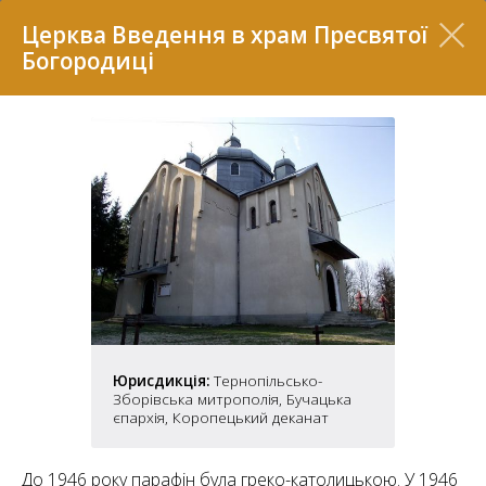
Перелік
Церква Введення в храм Пресвятої
Богородиці
7
Юрисдикція:
Тернопільсько-
2
37
Зборівська митрополія, Бучацька
7
11
єпархія, Коропецький деканат
70
22
5
До 1946 року парафін була греко-католицькою. У 1946