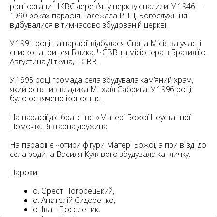
6
році органи НКВС дерев’яну церкву спалили. У 1946—
10
1990 роках парафія належала РПЦ. Богослужіння
відбувалися в тимчасово збудованій церкві.
6
182
10
У 1991 році на парафії відбулася Свята Місія за участі
4
10
єпископа Іринея Білика, ЧСВВ та місіонера з Бразилії о.
Августина Діткуна, ЧСВВ.
2
15
У 1995 році громада села збудувала кам’яний храм,
2
5
який освятив владика Мнхаїл Сабрига. У 1996 році
16
було освячено іконостас.
На парафії діє братство «Матері Божої Неустанної
Помочі», Вівтарна дружина.
На парафії є чотири фігури Матері Божої, а при в'їзді до
села родина Василя Кулявого збудувала капличку.
5
Парохи:
о. Орест Погорецький,
о. Анатолій Сидоренко,
о. Іван Посоленик,