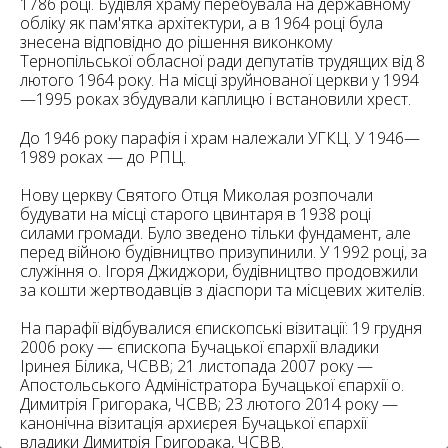
6
1786 році. Будівля храму перебувала на державному
10
обліку як пам'ятка архітектури, а в 1964 році була
знесена відповідно до рішення виконкому
6
Тернопільської обласної ради депутатів трудящих від 8
182
10
лютого 1964 року. На місці зруйнованої церкви у 1994
4
—1995 роках збудували каплицю і встановили хрест.
10
До 1946 року парафія і храм належали УГКЦ. У 1946—
2
1989 роках — до РПЦ.
15
2
5
16
Нову церкву Святого Отця Миколая розпочали
будувати на місці старого цвинтаря в 1938 році
силами громади. Було зведено тільки фундамент, але
перед війною будівництво призупинили. У 1992 році, за
служіння о. Ігоря Джиджори, будівництво продовжили
за кошти жертводавців з діаспори та місцевих жителів.
5
На парафії відбувалися єпископські візитації: 19 грудня
2006 року — єпископа Бучацької єпархії владики
Іринея Білика, ЧСВВ; 21 листопада 2007 року —
Апостольського Адміністратора Бучацької єпархії о.
Димитрія Григорака, ЧСВВ; 23 лютого 2014 року —
канонічна візитація архиєрея Бучацької єпархії
владики Димитрія Григорака, ЧСВВ.