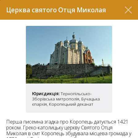
Перелік
Церква святого Отця Миколая
7
Юрисдикція:
Тернопільсько-
Зборівська митрополія, Бучацька
єпархія, Коропецький деканат
2
37
7
11
Перша писемна згадка про Коропець датується 1421
роком. Греко-католицьку церкву Святого Отця
70
Миколая в смт Коропець збудувала місцева громада у
22
5