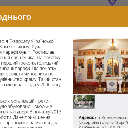
однього
ія Екзархату Української
(Кам`янському) була
 парафії був п. Ростислав
чення священика. На початку
в перший греко-католицький
зації парафії. Від початку
ди, оскільки чиновники не
будівництво храму. Такий стан
ва місцева влада у 2006 році
их організацій, греко-
7
було збудовано цокольне
вікна і двері. З початку 2013
оботи. Дане приміщення
Адреса:
п-т Комсомольсь
2
сть проводити навчання для
(сквер біля готелю "Зоря"),
37
Кам'янське, інд. 51900