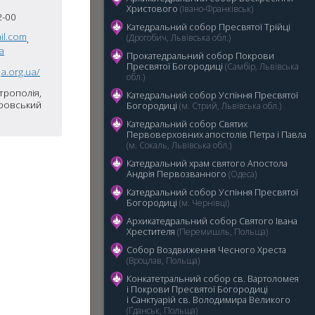
Христового
(Івано-Франківськ)
2-00
Катедральний собор Пресвятої Трійці
il.com
,
(Дрогобич, Львівська обл.)
a
Прокатедральний собор Покрови
Пресвятої Богородиці
(Самбір, Львівська
a.org.ua/
обл.)
5
трополія,
Катедральний cобор Успіння Пресвятої
провський
Богородиці
(м. Стрий, Львівська обл.)
Катедральний собор Святих
Первоверховних апостолів Петра і Павла
(м. Сокаль, Львівська обл.)
Катедральний храм святого Апостола
Андрія Первозванного
(Одеса)
Катедральний собор Успіння Пресвятої
Богородиці
(м. Чернівці)
Архикатедральний собор Святого Івана
Хрестителя
(Перемишль, Польща)
Собор Воздвиження Чесного Хреста
(Вроцлав, Польща)
Конкатетральний собор св. Вартоломея
і Покрови Пресвятої Богородиці
i Санктуарій св. Володимира Великого
(Ґданськ, Польща)