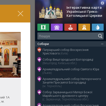
Інтерактивна карта
Української Греко-
Католицької Церкви
Собори
Патріарший собор Воскресіння
Христового
(Київ)
Собор Вишгородської Богородиці
(Вишгород, Київська обл.)
Архикатедральний собор Святого Юра
(Львів)
Архикатедральний собор Непорочного
Зачаття Пресвятої Богородиці
(м. Тернопіль)
Собор Зарваницької Матері Божої
Марійського духовного центру
кий 1А
(с. Зарваниця, Тернопільська обл.)
 м.
Архикатедральний собор Воскресіння