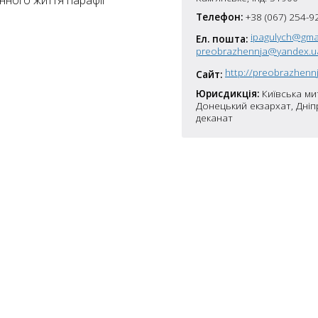
цінного життя парафії
7
Телефон:
+38 (067) 254-9
ipagulych@gma
5
Ел. пошта:
preobrazhennja@yandex.u
10
4
http://preobrazhennj
Сайт:
6
Юрисдикція:
Київська ми
10
Донецький екзархат, Дні
8
4
10
деканат
2
15
2
5
16
5