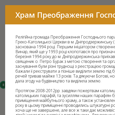
Перелік
Храм Преображення Госп
Релігійна громада Преображення Господнього параф
16
Греко-Католицької Церкви в м. Дніпродзержинську 
заснована 1994 році. Першим ініціатором створення
15
Винар, який ще у 1993 році клопотався про призна
березня 1994 року до м. Дніпродзержинська приїха
священик о. Петро Бурак з метою створення та органі
заснування були різні труднощі з реєстрацією грома
бажали її реєструвати а пізніше виділити землю під 
речей тривав майже 13 років. Та дякуючи Богові, но
14
дала згоду на будівництво та виділила землю.
8
Протягом 2008-2012рр. завдяки пожертвам католицьк
6
католицьких парафій, та зусиллям наших парафіян 
3
приміщення майбутнього храму, а також установлені 
43
року в цьому приміщенні проводились штукатурні р
хоча ще не завершене, але все ж таки дає можливі
7
11