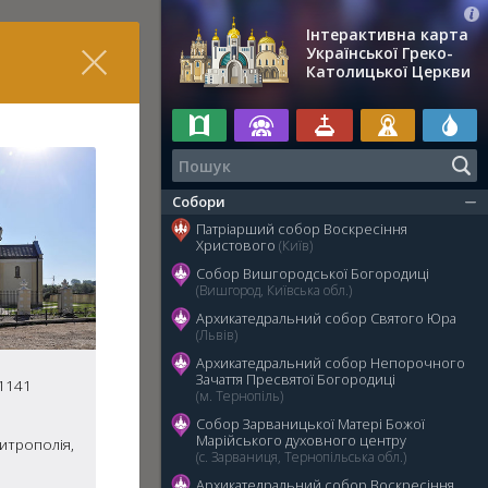
Інтерактивна карта
Української Греко-
Католицької Церкви
Собори
Патріарший собор Воскресіння
Христового
(Київ)
Собор Вишгородської Богородиці
(Вишгород, Київська обл.)
Архикатедральний собор Святого Юра
(Львів)
Архикатедральний собор Непорочного
Зачаття Пресвятої Богородиці
81141
(м. Тернопіль)
Собор Зарваницької Матері Божої
Марійського духовного центру
итрополія,
(с. Зарваниця, Тернопільська обл.)
Архикатедральний собор Воскресіння