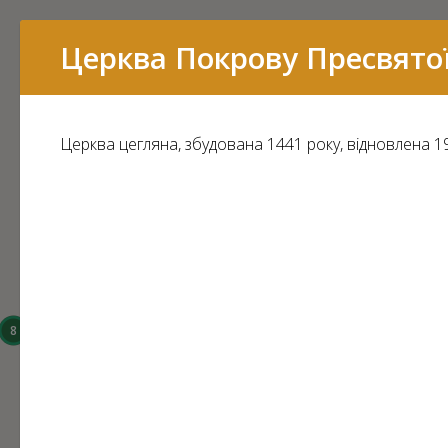
Перелік
Церква Покрову Пресвято
Церква цегляна, збудована 1441 року, відновлена 19
16
15
14
8
6
3
43
7
11