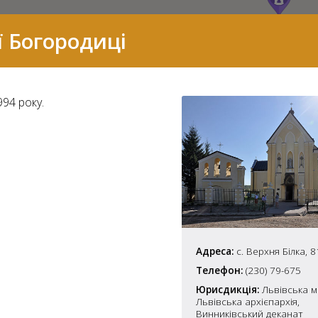
ї Богородиці
94 року.
Адреса:
с. Верхня Білка, 
7
Телефон:
(230) 79-675
Юрисдикція:
Львівська м
2
Львівська архієпархія,
37
Винниківський деканат