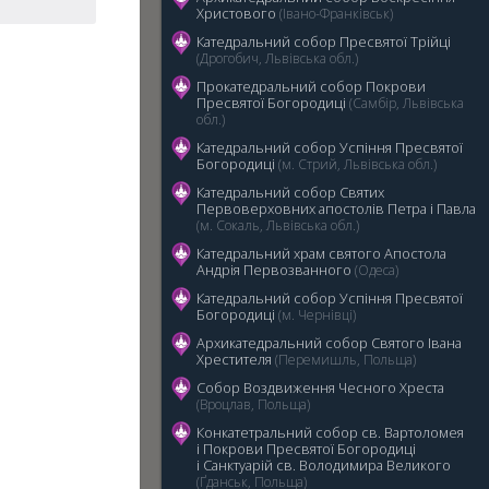
Христового
(Івано-Франківськ)
Катедральний собор Пресвятої Трійці
(Дрогобич, Львівська обл.)
Прокатедральний собор Покрови
Пресвятої Богородиці
(Самбір, Львівська
обл.)
5
Катедральний cобор Успіння Пресвятої
Богородиці
(м. Стрий, Львівська обл.)
Катедральний собор Святих
Первоверховних апостолів Петра і Павла
(м. Сокаль, Львівська обл.)
Катедральний храм святого Апостола
Андрія Первозванного
(Одеса)
Катедральний собор Успіння Пресвятої
Богородиці
(м. Чернівці)
Архикатедральний собор Святого Івана
Хрестителя
(Перемишль, Польща)
Собор Воздвиження Чесного Хреста
(Вроцлав, Польща)
Конкатетральний собор св. Вартоломея
і Покрови Пресвятої Богородиці
i Санктуарій св. Володимира Великого
(Ґданськ, Польща)