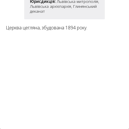
6
Юрисдикція:
Львівська митрополія,
10
Львівська архієпархія, Глинянський
деканат
6
182
10
4
Церква цегляна, збудована 1894 року.
10
2
15
2
5
16
5