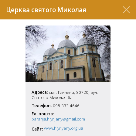
Перелік
Церква святого Миколая
7
Адреса:
смт. Глиняни, 80720, вул.
Святого Миколая 6а
Телефон:
098-333-4646
2
37
Ел. пошта:
7
11
pararija.hlynjany@gmail.com
www.hlynyany.org.ua
Сайт:
70
22
5