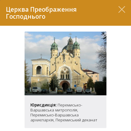
Перелік
Церква Преображення
Господнього
7
2
Юрисдикція:
Перемисько-
37
Варшавська митрополія,
7
11
Перемисько-Варшавська
архиєпархія, Перемиський деканат
70
22
5