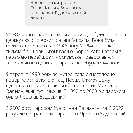
6
Зборівська митрополія,
10
Тернопільсько-Зборівська
архієпархія, Підволочиський
6
деканат
182
10
4
10
У 1882 році греко-католицька громада збудувала в селі
церкву святого Архистратига Михаїла. Вона була
греко-католицькою до 1946 року. У 1946 році під
2
15
2
5
тиском більшовицької влади о. Борис Ратич разом з
16
парафією перейшов у московське православ'я, у
тенетах якого церква і парафія перебували 44 роки.
9 вересня 1990 року всі жителі села одноголосно
повернулися в лоно УГКЦ. Першу Службу Божу
відправив греко-католицький священник Михайло
Валійон, який тут і служив. З 1992 по 2000 р.р.парохом
5
був о. Ярослав Задоріжний.
З 2000 року парохом був о. Іван Паславський. З 2022
року адміністратором парафії є о. Ярослав Задоріжний.