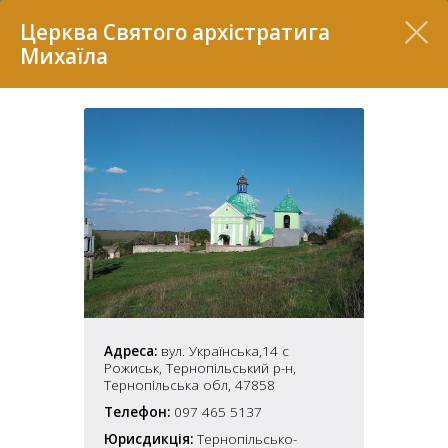
Перелік
Церква Святого архістратига
Михаїла
7
Адреса:
вул. Українська,14 с
2
37
Рожиськ, Тернопільський р-н,
7
11
Тернопільська обл, 47858
Телефон:
097 465 5137
70
22
5
Юрисдикція:
Тернопільсько-