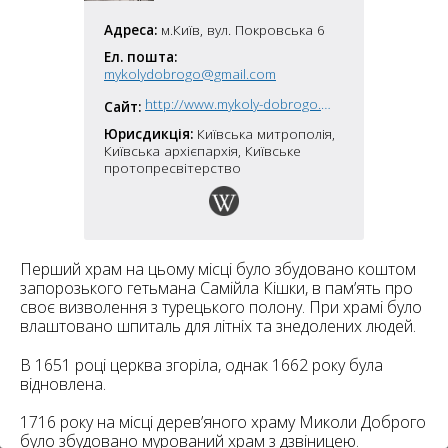
6
10
Адреса:
м.Київ, вул. Покровська 6
6
Ел. пошта:
182
10
mykolydobrogo@gmail.com
4
10
http://www.mykoly-dobrogo.org.ua/
Сайт:
Юрисдикція:
Київська митрополія,
Київська архієпархія, Київське
2
15
2
протопресвітерство
5
16
Перший храм на цьому місці було збудовано коштом
запорозького гетьмана Самійла Кішки, в пам’ять про
своє визволення з турецького полону. При храмі було
5
влаштовано шпиталь для літніх та знедолених людей.
В 1651 році церква згоріла, однак 1662 року була
відновлена.
1716 року на місці дерев’яного храму Миколи Доброго
було збудовано мурований храм з дзвіницею.