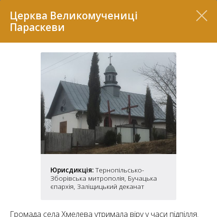
Перелік
Церква Великомучениці
Параскеви
7
Юрисдикція:
Тернопільсько-
2
37
Зборівська митрополія, Бучацька
7
11
єпархія, Заліщицький деканат
70
22
5
Громада села Хмелева утримала віру у часи підпілля.