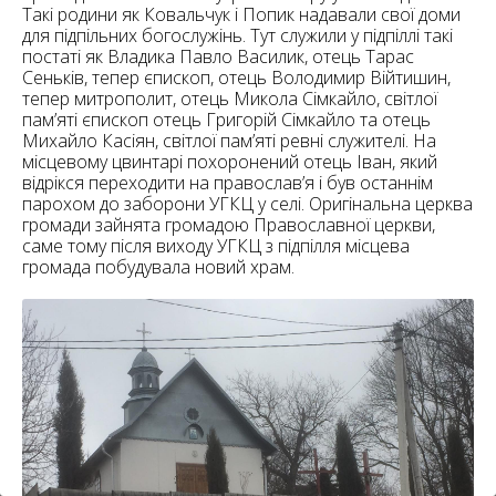
6
Такі родини як Ковальчук і Попик надавали свої доми
10
для підпільних богослужінь. Тут служили у підпіллі такі
постаті як Владика Павло Василик, отець Тарас
6
182
Сеньків, тепер єпископ, отець Володимир Війтишин,
10
тепер митрополит, отець Микола Сімкайло, світлої
4
10
пам’яті єпископ отець Григорій Сімкайло та отець
Михайло Касіян, світлої пам’яті ревні служителі. На
місцевому цвинтарі похоронений отець Іван, який
2
15
відрікся переходити на православ’я і був останнім
2
5
парохом до заборони УГКЦ у селі. Оригінальна церква
16
громади зайнята громадою Православної церкви,
саме тому після виходу УГКЦ з підпілля місцева
громада побудувала новий храм.
5