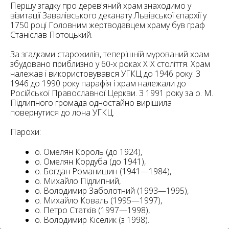
6
Першу згадку про дерев'яний храм знаходимо у
10
візитації Завалівського деканату Львівської єпархії у
1750 році Головним жертводавцем храму був граф
6
Станіслав Потоцький.
182
10
4
10
За згадками старожилів, теперішній мурований храм
збудовано приблизно у 60-х роках XIX століття. Храм
належав і використовувався УГКЦ до 1946 року. З
2
1946 до 1990 року парафія і храм належали до
15
2
5
Російської Православної Церкви. З 1991 року за o. М.
16
Підлипного громада одностайно вирішила
повернутися до лона УГКЦ.
Парохи:
о. Омелян Король (до 1924),
о. Омелян Кордуба (до 1941),
5
о. Богдан Романишин (1941—1984),
о. Михайло Підлипний,
о. Володимир Заболотний (1993—1995),
о. Михайло Коваль (1995—1997),
о. Петро Статків (1997—1998),
о. Володимир Кіселик (з 1998).