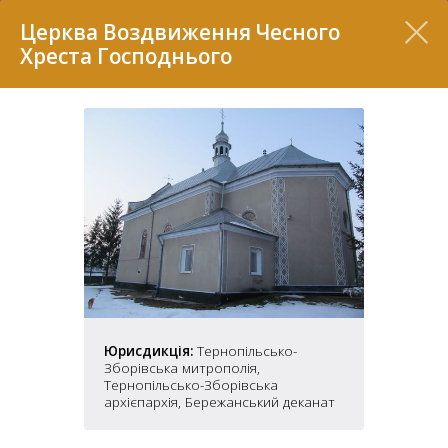
Перелік
Церква Воздвиження Чесного
Хреста Господнього
7
Юрисдикція:
Тернопільсько-
2
37
Зборівська митрополія,
7
11
Тернопільсько-Зборівська
архієпархія, Бережанський деканат
70
22
5