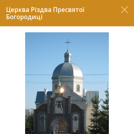
Перелік
Церква Різдва Пресвятої
Богородиці
7
2
37
7
11
70
22
5