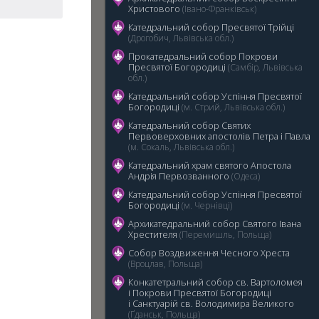
Христового
(Івано-Франківськ)
Катедральний собор Пресвятої Трійці
(Дрогобич, Львівська обл.)
Прокатедральний собор Покрови
Пресвятої Богородиці
(Самбір, Львівська
обл.)
5
Катедральний cобор Успіння Пресвятої
Богородиці
(м. Стрий, Львівська обл.)
Катедральний собор Святих
Первоверховних апостолів Петра і Павла
(м. Сокаль, Львівська обл.)
Катедральний храм святого Апостола
Андрія Первозванного
(Одеса)
Катедральний собор Успіння Пресвятої
Богородиці
(м. Чернівці)
Архикатедральний собор Святого Івана
Хрестителя
(Перемишль, Польща)
Собор Воздвиження Чесного Хреста
(Вроцлав, Польща)
Конкатетральний собор св. Вартоломея
і Покрови Пресвятої Богородиці
i Санктуарій св. Володимира Великого
(Ґданськ, Польща)