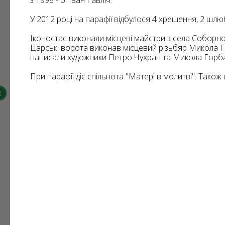
з 1998 - о. Іван Гавліч.
13
59
824
У 2012 році на парафії відбулося 4 хрещення, 2 шлю
31
720
22
6
70
Іконостас виконали місцеві майстри з села Соборног
Царські ворота виконав місцевий різьбяр Микола Г
276
написали художники Петро Чухран та Микола Горб
182
При парафії діє спільнота "Матері в молитві". Також
3
2
2
2