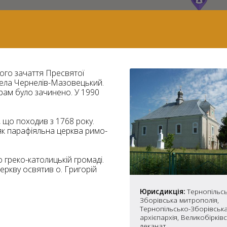
ого зачаття Пресвятої
села Чернелів-Мазовецький.
рам було зачинено. У 1990
 що походив з 1768 року.
як парафіяльна церква римо-
 греко-католицькій громаді.
церкву освятив о. Григорій
7
Юрисдикція:
Тернопільсь
Зборівська митрополія,
Тернопільсько-Зборівськ
2
37
архієпархія, Великобірків
деканат