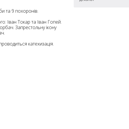
7
би та 9 похоронів.
5
о: Іван Токар та Іван Гопей.
10
4
орбач. Запрестольну ікону
ач.
6
10
 проводиться катехизація.
8
4
10
2
15
2
5
16
5