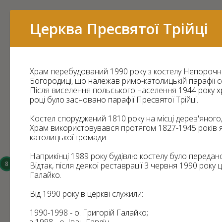
Перелік
Церква Пресвятої Трійці
Храм перебудований 1990 року з костелу Непорочн
16
Богородиці, що належав римо-католицькій парафії 
Після виселення польського населення 1944 року х
15
році було засновано парафії Пресвятої Трійці.
Костел споруджений 1810 року на місці дерев'яного,
Храм використовувався протягом 1827-1945 років 
католицької громади.
14
Наприкінці 1989 року будівлю костелу було передано
8
Відтак, після деякої реставрації 3 червня 1990 року 
Галайко.
6
3
Від 1990 року в церкві служили:
43
1990-1998 - о. Григорій Галайко;
7
11