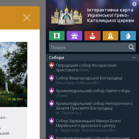
Інтерактивна карта
Української Греко-
Католицької Церкви
Собори
Патріарший собор Воскресіння
Христового
(Київ)
Собор Вишгородської Богородиці
(Вишгород, Київська обл.)
Архикатедральний собор Святого Юра
(Львів)
Архикатедральний собор Непорочного
Зачаття Пресвятої Богородиці
(м. Тернопіль)
ко-
Собор Зарваницької Матері Божої
Марійського духовного центру
а
(с. Зарваниця, Тернопільська обл.)
ський
Архикатедральний собор Воскресіння