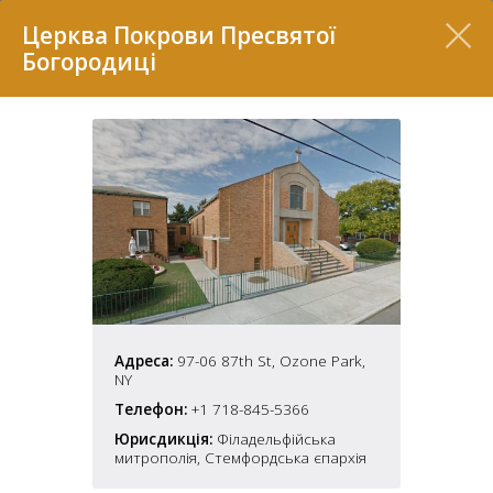
Перелік
Церква Покрови Пресвятої
Богородиці
7
Адреса:
97-06 87th St, Ozone Park,
NY
2
37
Телефон:
+1 718-845-5366
7
11
Юрисдикція:
Філадельфійська
митрополія, Стемфордська єпархія
70
22
5