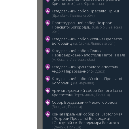
Христового
(Івано-Франківськ)
Катедральний собор Пресвятої Трійці
(Дрогобич, Львівська обл.)
Прокатедральний собор Покрови
Пресвятої Богородиці
(Самбір, Львівська
обл.)
5
Катедральний cобор Успіння Пресвятої
Богородиці
(м. Стрий, Львівська обл.)
Катедральний собор Святих
Первоверховних апостолів Петра і Павла
(м. Сокаль, Львівська обл.)
Катедральний храм святого Апостола
Андрія Первозванного
(Одеса)
Катедральний собор Успіння Пресвятої
Богородиці
(м. Чернівці)
Архикатедральний собор Святого Івана
Хрестителя
(Перемишль, Польща)
Собор Воздвиження Чесного Хреста
(Вроцлав, Польща)
Конкатетральний собор св. Вартоломея
і Покрови Пресвятої Богородиці
i Санктуарій св. Володимира Великого
(Ґданськ, Польща)