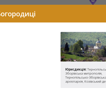
Богородиці
Юрисдикція:
Тернопільсь
Зборівська митрополія,
Тернопільсько-Зборівськ
архієпархія, Козівський д
7
2
37