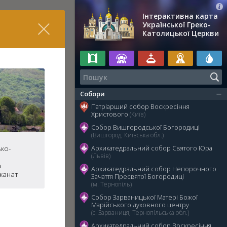
Інтерактивна карта
Української Греко-
Католицької Церкви
Собори
Патріарший собор Воскресіння
Христового
(Київ)
Собор Вишгородської Богородиці
(Вишгород, Київська обл.)
ко-
Архикатедральний собор Святого Юра
(Львів)
а
Архикатедральний собор Непорочного
еканат
Зачаття Пресвятої Богородиці
(м. Тернопіль)
Собор Зарваницької Матері Божої
Марійського духовного центру
(с. Зарваниця, Тернопільська обл.)
Архикатедральний собор Воскресіння