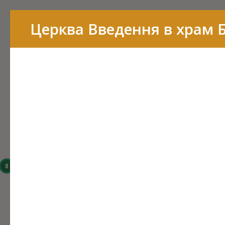
Перелік
Церква Введення в храм 
16
15
14
8
6
3
43
7
11