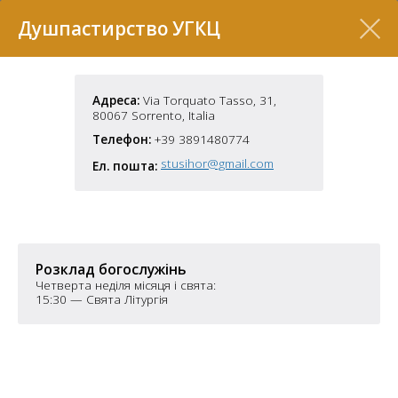
Перелік
Душпастирство УГКЦ
Адреса:
Via Torquato Tasso, 31,
80067 Sorrento, Italia
Телефон:
+39 3891480774
stusihor@gmail.com
Ел. пошта:
7
Розклад богослужінь
Четверта неділя місяця і свята:
15:30 — Свята Літургія
2
37
7
11
70
22
5