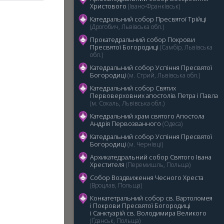
Христового
(Івано-Франківськ)
Катедральний собор Пресвятої Трійці
(Дрогобич, Львівська обл.)
Прокатедральний собор Покрови
Пресвятої Богородиці
(Самбір, Львівська
обл.)
5
Катедральний cобор Успіння Пресвятої
Богородиці
(м. Стрий, Львівська обл.)
Катедральний собор Святих
Первоверховних апостолів Петра і Павла
(м. Сокаль, Львівська обл.)
Катедральний храм святого Апостола
Андрія Первозванного
(Одеса)
Катедральний собор Успіння Пресвятої
Богородиці
(м. Чернівці)
Архикатедральний собор Святого Івана
Хрестителя
(Перемишль, Польща)
Собор Воздвиження Чесного Хреста
(Вроцлав, Польща)
Конкатетральний собор св. Вартоломея
і Покрови Пресвятої Богородиці
i Санктуарій св. Володимира Великого
(Ґданськ, Польща)