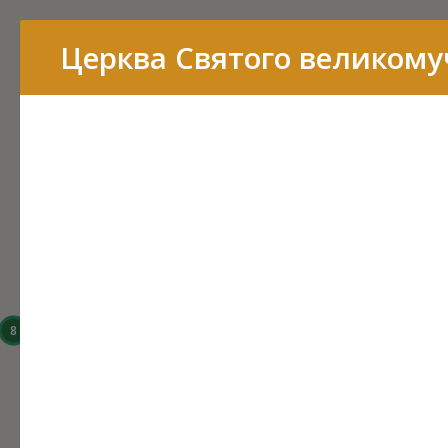
Перелік
Церква Святого великому
16
15
14
8
6
3
43
7
11