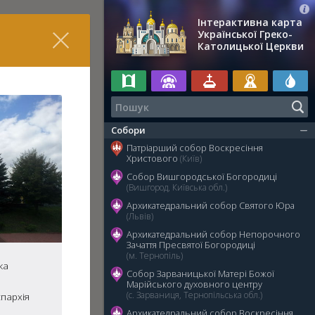
Інтерактивна карта
Української Греко-
Католицької Церкви
Собори
Патріарший собор Воскресіння
Христового
(Київ)
Собор Вишгородської Богородиці
(Вишгород, Київська обл.)
Архикатедральний собор Святого Юра
(Львів)
Архикатедральний собор Непорочного
Зачаття Пресвятої Богородиці
(м. Тернопіль)
ка
Собор Зарваницької Матері Божої
Марійського духовного центру
(с. Зарваниця, Тернопільська обл.)
пархія
Архикатедральний собор Воскресіння