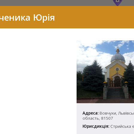
ченика Юрія
7
Адреса:
Вовчухи, Львівсь
область, 81507
2
Юрисдикція:
Стрийська є
37