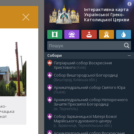
Інтерактивна карта
Української Греко-
Католицької Церкви
Собори
Патріарший собор Воскресіння
Христового
(Київ)
Собор Вишгородської Богородиці
(Вишгород, Київська обл.)
Архикатедральний собор Святого Юра
(Львів)
Архикатедральний собор Непорочного
Зачаття Пресвятої Богородиці
ко-
(м. Тернопіль)
учацька
анат
Собор Зарваницької Матері Божої
Марійського духовного центру
(с. Зарваниця, Тернопільська обл.)
Архикатедральний собор Воскресіння