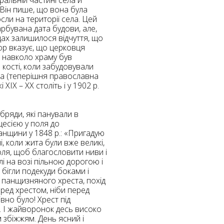
ральній частині села й
7
. Він пише, що вона була
сли на території села. Цей
5
рбувана дата будови, але,
адах залишилося відчуття, що
10
4
тор вказує, що церковця
я навколо храму був
6
 кості, коли забудовували
10
а (теперішня православна
8
4
10
ХІХ – ХХ століть і у 1902 р.
2
15
бряди, які панували в
2
5
цесією у поля до
16
анщини у 1848 р.: «Пригадую
ні, коли жита були вже великі,
оля, щоб благословити ниви і
і на возі пільною дорогою і
і бігли подекуди боками і
о панщизняного хреста, похід
ред хрестом, ніби перед
5
вно було! Хрест під
. І жайворонок десь високо
збіжжям. День ясний і