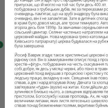
до Канади. Він згадує про стародавню церкву в цент
13
59
припускає, що їй могло на той час бути десь 400 літ
824
побудована з грубецьких дубів, які за переказами ро
31
720
22
очевидець пам'ятає, що на зрубі знадвору була вика
6
70
очевидно, він її не запам'ятав. Зате в дитячих спог
в храмі було доволі місця, але трохи темнувато. Ав
276
згоріла десь біля 1899р. За звичаями середньовічч
182
сільський цвинтар. Селяни частенько натрапляли на
церковний майдан. Нова мурована греко-католицьк
Київського патріархату) церква будувалася на рубежі 
3
2
була завершена.
2
2
Йосиф Ваврик згадує також християнські церковні о
рідному селі. Він із замилуванням описує похід з про
хрестів-«фігур», побудованих на честь скасування п
собі добре, як десь у місяці червні, або пізно в трав
церковний похід вирушав з процесією і хрестом у п
людську працю, вкладену в них. Священик їхав повол
співав, а дяк і нарід вторував йому. Дівчата та хлопц
зав'язували «ґудзи» (вузли) на житах. Коли дійшли д
зупинявся близько нього, а священик відправляв пе
престолом, Богослужбу і казав проповідь. Ах, як чарі
величними липами, яких листя легесенько шевеліло
співав понад безмежними полями, вкритими буйним 