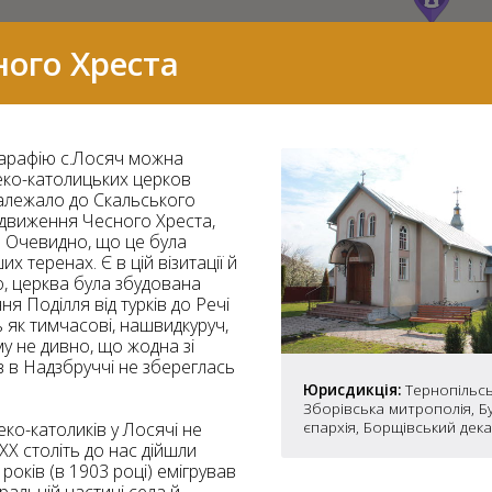
ого Хреста
парафію с.Лосяч можна
греко-католицьких церков
належало до Скальського
здвиження Чесного Хреста,
. Очевидно, що це була
их теренах. Є в цій візитації й
, церква була збудована
ня Поділля від турків до Речі
 як тимчасові, нашвидкуруч,
му не дивно, що жодна зі
в в Надзбруччі не збереглась
7
Юрисдикція:
Тернопільсь
Зборівська митрополія, Б
єпархія, Борщівський дек
реко-католиків у Лосячі не
ХХ століть до нас дійшли
2
оків (в 1903 році) емігрував
37