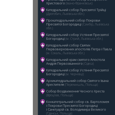
Христового
(Івано-Франківськ)
Катедральний собор Пресвятої Трійці
(Дрогобич, Львівська обл.)
Прокатедральний собор Покрови
Пресвятої Богородиці
(Самбір, Львівська
обл.)
5
Катедральний cобор Успіння Пресвятої
Богородиці
(м. Стрий, Львівська обл.)
Катедральний собор Святих
Первоверховних апостолів Петра і Павла
(м. Сокаль, Львівська обл.)
Катедральний храм святого Апостола
Андрія Первозванного
(Одеса)
Катедральний собор Успіння Пресвятої
Богородиці
(м. Чернівці)
Архикатедральний собор Святого Івана
Хрестителя
(Перемишль, Польща)
Собор Воздвиження Чесного Хреста
(Вроцлав, Польща)
Конкатетральний собор св. Вартоломея
і Покрови Пресвятої Богородиці
i Санктуарій св. Володимира Великого
(Ґданськ, Польща)