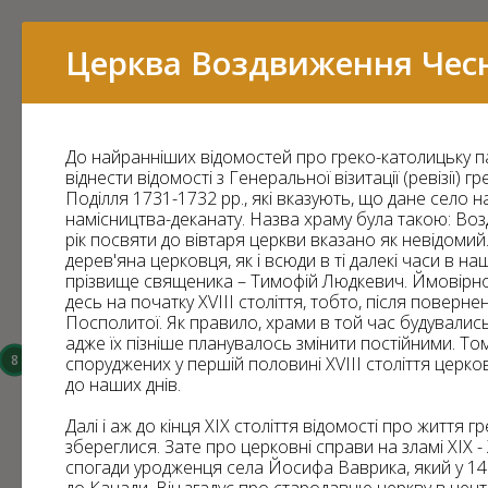
Перелік
Церква Воздвиження Чесн
До найранніших відомостей про греко-католицьку 
16
віднести відомості з Генеральної візитації (ревізії) 
Поділля 1731-1732 рр., які вказують, що дане село 
15
намісництва-деканату. Назва храму була такою: Во
рік посвяти до вівтаря церкви вказано як невідомий
дерев'яна церковця, як і всюди в ті далекі часи в наш
прізвище священика – Тимофій Людкевич. Ймовірно
десь на початку ХVІІІ століття, тобто, після повернен
Посполитої. Як правило, храми в той час будувались
14
адже їх пізніше планувалось змінити постійними. То
8
споруджених у першій половині ХVІІІ століття церко
до наших днів.
6
3
Далі і аж до кінця ХІХ століття відомості про життя г
43
збереглися. Зате про церковні справи на зламі ХІХ - 
спогади уродженця села Йосифа Ваврика, який у 14 р
7
11