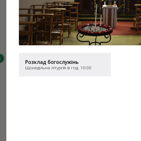
13
59
824
31
720
22
6
70
276
182
3
2
Розклад богослужінь
2
Щонедільна літургія в год. 10:00
2