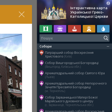
Інтерактивна карта
Української Греко-
Католицької Церкви
Собори
Патріарший собор Воскресіння
Христового
(Київ)
Собор Вишгородської Богородиці
(Вишгород, Київська обл.)
Архикатедральний собор Святого Юра
(Львів)
Архикатедральний собор Непорочного
Зачаття Пресвятої Богородиці
(м. Тернопіль)
Собор Зарваницької Матері Божої
Марійського духовного центру
(с. Зарваниця, Тернопільська обл.)
Архикатедральний собор Воскресіння