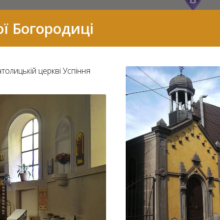
ї Богородиці
толицькій церкві Успіння
7
2
37