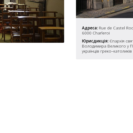
7
5
10
4
Адреса:
Rue de Castel Rod
6000 Charleroi
6
10
Юрисдикція:
Єпархія свя
8
4
Володимира Великого у П
10
українців греко–католиків 
2
15
2
5
16
5