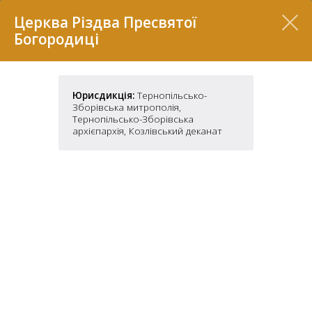
Перелік
Церква Різдва Пресвятої
Богородиці
Юрисдикція:
Тернопільсько-
Зборівська митрополія,
Тернопільсько-Зборівська
архієпархія, Козлівський деканат
7
2
37
7
11
70
22
5