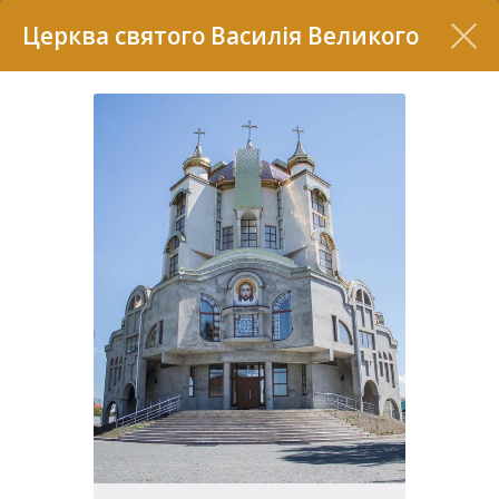
Перелік
Церква святого Василія Великого
7
2
37
7
11
70
22
5