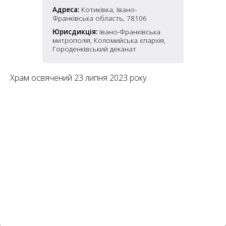
6
10
Адреса:
Котиківка, Івано-
Франківська область, 78106
6
Юрисдикція:
Івано-Франківська
182
10
митрополія, Коломийська єпархія,
4
Городенківський деканат
10
Храм освячений 23 липня 2023 року.
2
15
2
5
16
5