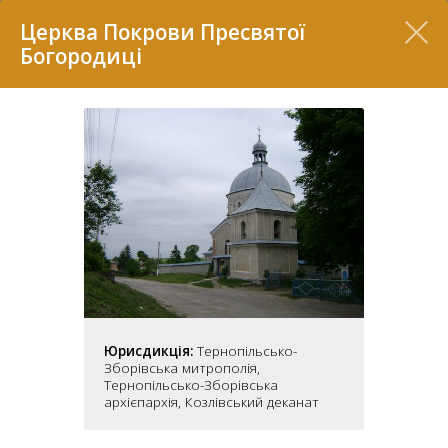
Перелік
Церква Покрови Пресвятої
Богородиці
7
Юрисдикція:
Тернопільсько-
2
37
Зборівська митрополія,
7
11
Тернопільсько-Зборівська
архієпархія, Козлівський деканат
70
22
5